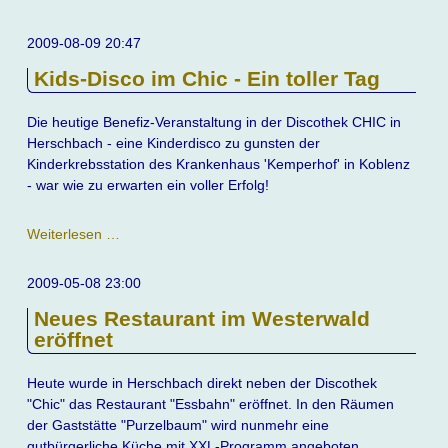
"Grundschule
Mogendorf"
2009-08-09 20:47
abgeschaltet
Kids-Disco im Chic - Ein toller Tag
Die heutige Benefiz-Veranstaltung in der Discothek CHIC in
Herschbach - eine Kinderdisco zu gunsten der
Kinderkrebsstation des Krankenhaus 'Kemperhof' in Koblenz
- war wie zu erwarten ein voller Erfolg!
Kids-
Weiterlesen …
Disco
im
2009-05-08 23:00
Chic
Neues Restaurant im Westerwald
-
eröffnet
Ein
toller
Tag
Heute wurde in Herschbach direkt neben der Discothek
"Chic" das Restaurant "Essbahn" eröffnet. In den Räumen
der Gaststätte "Purzelbaum" wird nunmehr eine
gutbürgerliche Küche mit XXL-Programm angeboten.