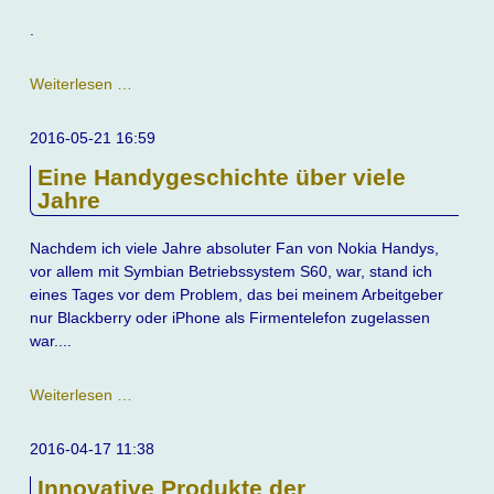
.
Eine
Weiterlesen …
tolle
Geschichte
2016-05-21 16:59
um
Eine Handygeschichte über viele
Bier
Jahre
Nachdem ich viele Jahre absoluter Fan von Nokia Handys,
vor allem mit Symbian Betriebssystem S60, war, stand ich
eines Tages vor dem Problem, das bei meinem Arbeitgeber
nur Blackberry oder iPhone als Firmentelefon zugelassen
war....
Eine
Weiterlesen …
Handygeschichte
über
2016-04-17 11:38
viele
Innovative Produkte der
Jahre