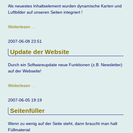
Domänen
Als neuestes Inhaltselement wurden dynamische Karten und
Luftbilder auf unseren Seiten integriert !
Google
Weiterlesen …
Maps
integriert
2007-06-08 23:51
Update der Website
Durch ein Softwareupdate neue Funktionen (z.B. Newsletter)
auf der Webseite!
Update
Weiterlesen …
der
Website
2007-06-05 19:19
Seitenfüller
Wenn zu wenig auf der Seite steht, dann braucht man halt
Füllmaterial