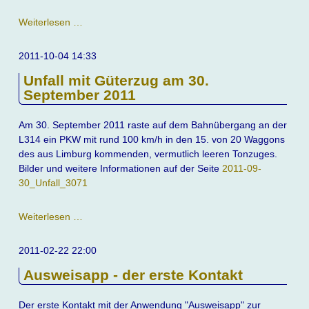
Empfehlenswerter
Weiterlesen …
Parkservice
2011-10-04 14:33
Unfall mit Güterzug am 30.
September 2011
Am 30. September 2011 raste auf dem Bahnübergang an der
L314 ein PKW mit rund 100 km/h in den 15. von 20 Waggons
des aus Limburg kommenden, vermutlich leeren Tonzuges.
Bilder und weitere Informationen auf der Seite
2011-09-
30_Unfall_3071
Unfall
Weiterlesen …
mit
Güterzug
2011-02-22 22:00
am
Ausweisapp - der erste Kontakt
30.
September
2011
Der erste Kontakt mit der Anwendung "Ausweisapp" zur