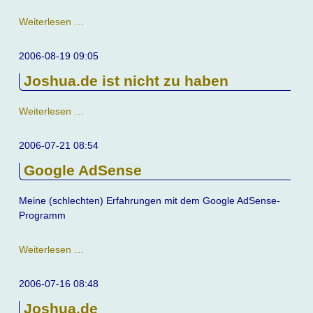
Kino
Weiterlesen …
-
nach
2006-08-19 09:05
wie
Joshua.de ist nicht zu haben
vor
ein
Erlebnis
Joshua.de
Weiterlesen …
ist
nicht
2006-07-21 08:54
zu
Google AdSense
haben
Meine (schlechten) Erfahrungen mit dem Google AdSense-
Programm
Google
Weiterlesen …
AdSense
2006-07-16 08:48
Joshua.de