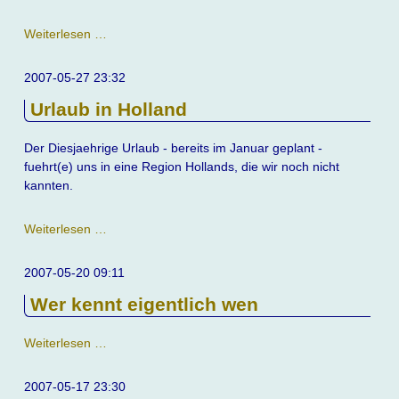
Seitenfüller
Weiterlesen …
2007-05-27 23:32
Urlaub in Holland
Der Diesjaehrige Urlaub - bereits im Januar geplant -
fuehrt(e) uns in eine Region Hollands, die wir noch nicht
kannten.
Urlaub
Weiterlesen …
in
Holland
2007-05-20 09:11
Wer kennt eigentlich wen
Wer
Weiterlesen …
kennt
eigentlich
2007-05-17 23:30
wen