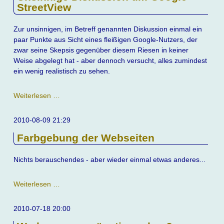
StreetView
Zur unsinnigen, im Betreff genannten Diskussion einmal ein
paar Punkte aus Sicht eines fleißigen Google-Nutzers, der
zwar seine Skepsis gegenüber diesem Riesen in keiner
Weise abgelegt hat - aber dennoch versucht, alles zumindest
ein wenig realistisch zu sehen.
Unsinnige
Weiterlesen …
Diskussion
um
2010-08-09 21:29
Google
Farbgebung der Webseiten
StreetView
Nichts berauschendes - aber wieder einmal etwas anderes...
Farbgebung
Weiterlesen …
der
Webseiten
2010-07-18 20:00