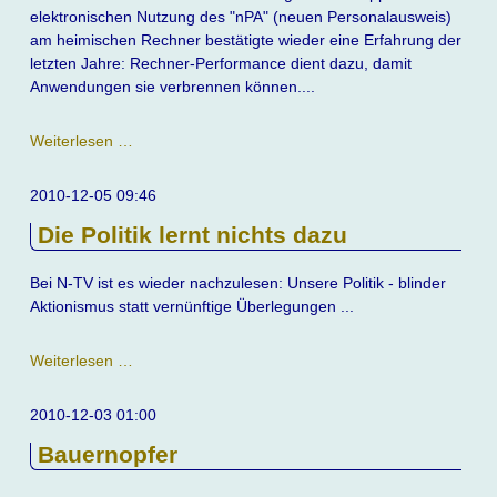
elektronischen Nutzung des "nPA" (neuen Personalausweis)
am heimischen Rechner bestätigte wieder eine Erfahrung der
letzten Jahre: Rechner-Performance dient dazu, damit
Anwendungen sie verbrennen können....
Ausweisapp
Weiterlesen …
-
der
2010-12-05 09:46
erste
Die Politik lernt nichts dazu
Kontakt
Bei N-TV ist es wieder nachzulesen: Unsere Politik - blinder
Aktionismus statt vernünftige Überlegungen ...
Die
Weiterlesen …
Politik
lernt
2010-12-03 01:00
nichts
Bauernopfer
dazu