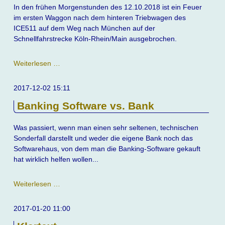
In den frühen Morgenstunden des 12.10.2018 ist ein Feuer
im ersten Waggon nach dem hinteren Triebwagen des
ICE511 auf dem Weg nach München auf der
Schnellfahrstrecke Köln-Rhein/Main ausgebrochen.
Brand
Weiterlesen …
eines
ICE
2017-12-02 15:11
auf
Banking Software vs. Bank
der
SFS
KRM
Was passiert, wenn man einen sehr seltenen, technischen
Sonderfall darstellt und weder die eigene Bank noch das
Softwarehaus, von dem man die Banking-Software gekauft
hat wirklich helfen wollen...
Banking
Weiterlesen …
Software
vs.
2017-01-20 11:00
Bank