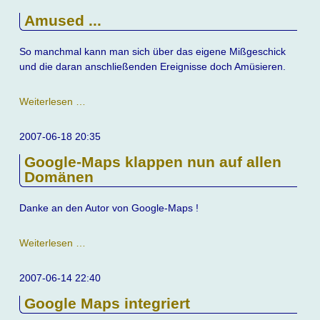
!
Amused ...
So manchmal kann man sich über das eigene Mißgeschick
und die daran anschließenden Ereignisse doch Amüsieren.
Amused
Weiterlesen …
...
2007-06-18 20:35
Google-Maps klappen nun auf allen
Domänen
Danke an den Autor von Google-Maps !
Google-
Weiterlesen …
Maps
klappen
2007-06-14 22:40
nun
Google Maps integriert
auf
allen