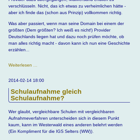
verschlüsseln. Nicht, das ich etwas zu verheimlichen hätte -
aber ich finde das (schon aus Prinzip) vollkommen richtig.
Was aber passiert, wenn man seine Domain bei einem der
größten (Dem größten? Ich weiß es nicht!) Provider
Deutschlands liegen hat und dazu noch prüfen möchte, ob
man alles richtig macht - davon kann ich nun eine Geschichte
erzählen...
Support
Weiterlesen …
bei
1und1
2014-02-14 18:00
-
Schulaufnahme gleich
was
Schulaufnahme?
kann
man
hier
Wer glaubt, vergleichbare Schulen mit vergleichbaren
erwarten?
Aufnahmeverfahren unterscheiden sich in diesem Punkt
kaum, kann im Westerwald eines anderen belehrt werden
(Ein Kompliment für die IGS Selters (WW)).